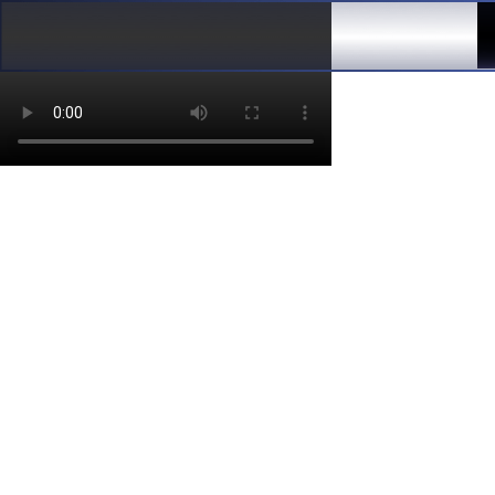
k1集
K1体育
中国奥委会官方网站
首页
协会公告
体育产业
体育要闻
全民健身
竞技体育
地方体育
政策法规
新闻中心
视频
图片