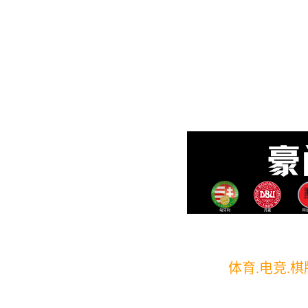
更多
相关链接
北京市体育局
重庆市体育局
天津市体育局
河北省体育局
山东省体育局
辽宁省体育局
黑龙江省体育局
青海省体育局
江苏省体育局
湖南省体育局
江西省体育局
浙江省体育局
广东省体育局
云南省体育局
福建省体育局
山西省体育局
四川省体育局
陕西省体育局
安徽省体育局