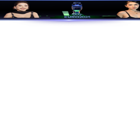
团(体育股份有限公司)-十年品牌 