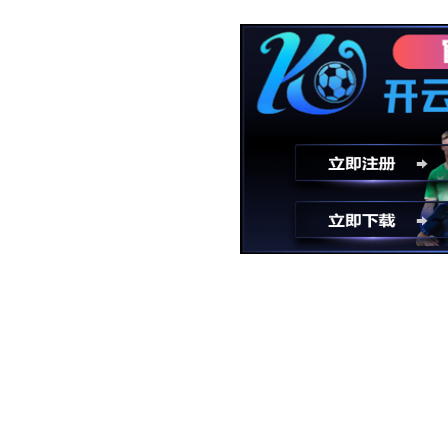
内蒙古体育局
党旗所指，奋斗所向
树立和践行正确政绩观 开创体育工作新局面
国家体操队深入学习贯彻全国两会精神
树立和践行正确政绩观 开创体育工作新局面
“国家队运动员大课堂”第二期
开展树立和践行正确政绩观学习教育
国家拳击队“百家大讲堂”为冬训助力
中国新力量——体育时尚系列短视频
中华体育精神颂线上展厅
更多
受权发布
中国棒球协会关于印发《2026年中国棒球协会全国性棒
手曲棒垒球中心关于组织国家少年男子曲棍球队集训的通
中国赛艇协会关于征求《中国赛艇协会教练员培训与考核
中国赛艇协会关于征求《中国赛艇协会竞赛类专业培训与